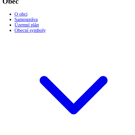
Obec
O obci
Samospráva
Územní plán
Obecní symboly