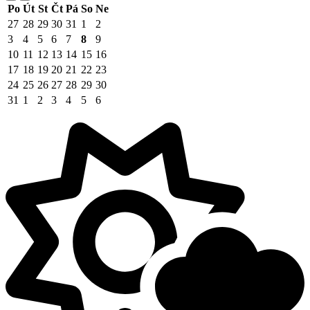
Po
Út
St
Čt
Pá
So
Ne
27
28
29
30
31
1
2
3
4
5
6
7
8
9
10
11
12
13
14
15
16
17
18
19
20
21
22
23
24
25
26
27
28
29
30
31
1
2
3
4
5
6