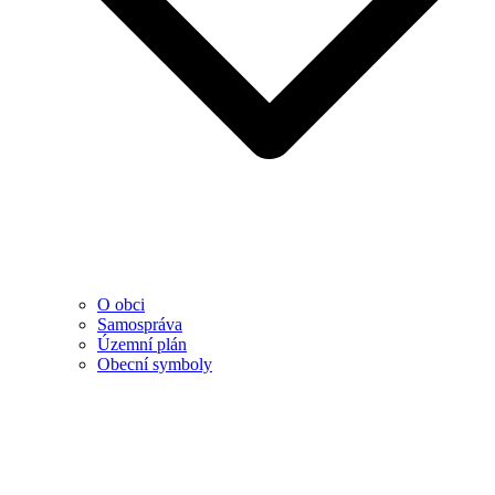
O obci
Samospráva
Územní plán
Obecní symboly