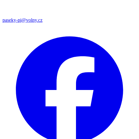
paseky-pi@volny.cz