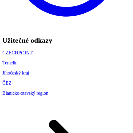
Užitečné odkazy
CZECHPOINT
Temelín
Jihočeský kraj
ČEZ
Blanicko-otavský region