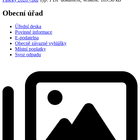
Obecní úřad
Úřední deska
Povinné informace
E-podatelna
Obecně závazné vyhlášky
Místní poplatky
Svoz odpadu