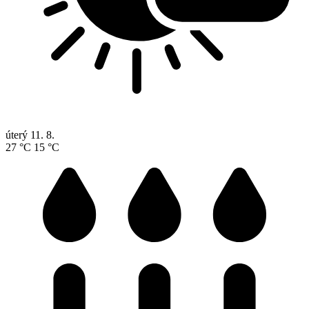
úterý
11. 8.
27 °C
15 °C