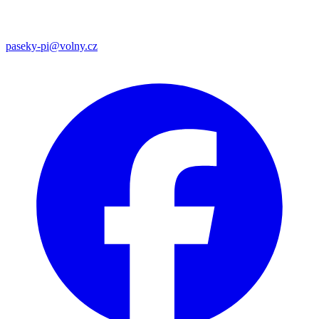
paseky-pi@volny.cz