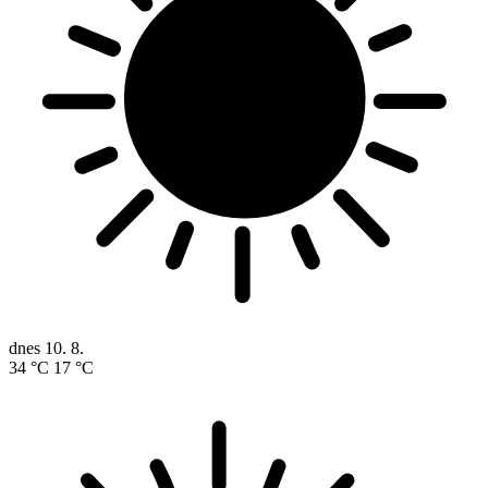
dnes
10. 8.
34 °C
17 °C