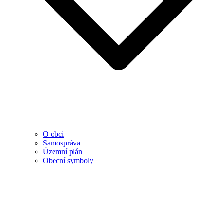
O obci
Samospráva
Územní plán
Obecní symboly