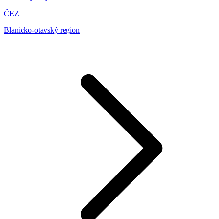
ČEZ
Blanicko-otavský region